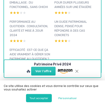
EMBALLAGE : DU
POUR DURER PLUSIEURS
FONCTIONNEL, SANS CHICHI
ANNÉES SUR UNE ÉTAGÈRE
★★★★★
★★★★★
★★★★★
★★★★★
PERFORMANCE AU
UN GUIDE PATRIMONIAL
QUOTIDIEN : CONSULTATION,
DENSE, PENSÉ POUR
CLARTÉ ET MISE À JOUR
RÉPONDRE À DES CAS
2024
CONCRETS
★★★★★
★★★★★
★★★★★
★★★★★
EFFICACITÉ : EST-CE QUE ÇA
AIDE VRAIMENT À GÉRER SON
PATRIMOINE AU QUOTIDIEN ?
★★★★★
★★★★★
Patrimoine Privé 2024
🔥
Voir l'offre
Ce site utilise des cookies et vous donne le contrôle sur ceux que
Livres
vous souhaitez activer
culture et
lifestyle :
Tout accepter
Personnaliser
voir nos