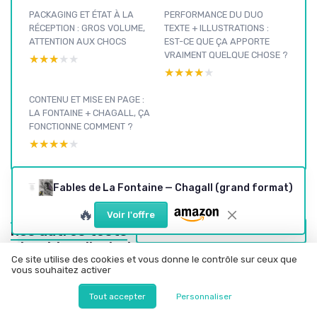
PACKAGING ET ÉTAT À LA
PERFORMANCE DU DUO
RÉCEPTION : GROS VOLUME,
TEXTE + ILLUSTRATIONS :
ATTENTION AUX CHOCS
EST-CE QUE ÇA APPORTE
VRAIMENT QUELQUE CHOSE ?
★★★★★
★★★★★
★★★★★
★★★★★
CONTENU ET MISE EN PAGE :
LA FONTAINE + CHAGALL, ÇA
FONCTIONNE COMMENT ?
★★★★★
★★★★★
Fables de La Fontaine — Chagall (grand format)
Beaux livres : voir
🔥
Voir l'offre
nos autres tests
Voir tous les tests Beaux livres →
et guides d'achat
Ce site utilise des cookies et vous donne le contrôle sur ceux que
vous souhaitez activer
Tout accepter
Personnaliser