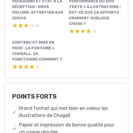
PACKAGING ET ÉTAT À LA
PERFORMANCE DU DUO
RÉCEPTION : GROS
TEXTE + ILLUSTRATIONS :
VOLUME, ATTENTION AUX
EST-CE QUE ÇA APPORTE
CHOCS
VRAIMENT QUELQUE
CHOSE ?
★★★★★
★★★★★
★★★★★
★★★★★
CONTENU ET MISE EN
PAGE : LA FONTAINE +
CHAGALL, ÇA
FONCTIONNE COMMENT ?
★★★★★
★★★★★
POINTS FORTS
Grand format qui met bien en valeur les
illustrations de Chagall
Papier et impression de bonne qualité pour
un usage régulier