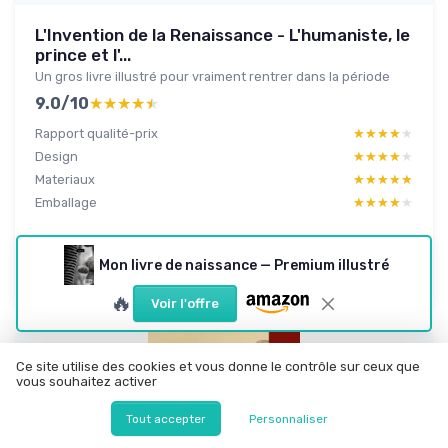
L'Invention de la Renaissance - L'humaniste, le
prince et l'...
Un gros livre illustré pour vraiment rentrer dans la période
9.0/10
★★★★★
★★★★★
Rapport qualité-prix
★★★★★
★★★★★
Design
★★★★★
★★★★★
Materiaux
★★★★★
★★★★★
Emballage
★★★★★
★★★★★
Lire le test produit complet
Mon livre de naissance — Premium illustré
🔥
Voir l'offre
Ce site utilise des cookies et vous donne le contrôle sur ceux que
vous souhaitez activer
Tout accepter
Personnaliser