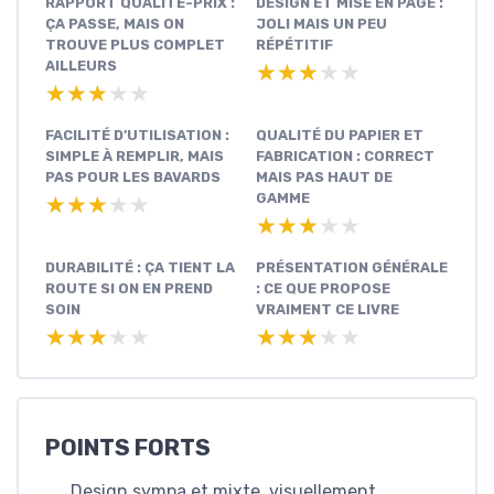
RAPPORT QUALITÉ-PRIX :
DESIGN ET MISE EN PAGE :
ÇA PASSE, MAIS ON
JOLI MAIS UN PEU
TROUVE PLUS COMPLET
RÉPÉTITIF
AILLEURS
★★★★★
★★★★★
★★★★★
★★★★★
FACILITÉ D’UTILISATION :
QUALITÉ DU PAPIER ET
SIMPLE À REMPLIR, MAIS
FABRICATION : CORRECT
PAS POUR LES BAVARDS
MAIS PAS HAUT DE
GAMME
★★★★★
★★★★★
★★★★★
★★★★★
DURABILITÉ : ÇA TIENT LA
PRÉSENTATION GÉNÉRALE
ROUTE SI ON EN PREND
: CE QUE PROPOSE
SOIN
VRAIMENT CE LIVRE
★★★★★
★★★★★
★★★★★
★★★★★
POINTS FORTS
Design sympa et mixte, visuellement