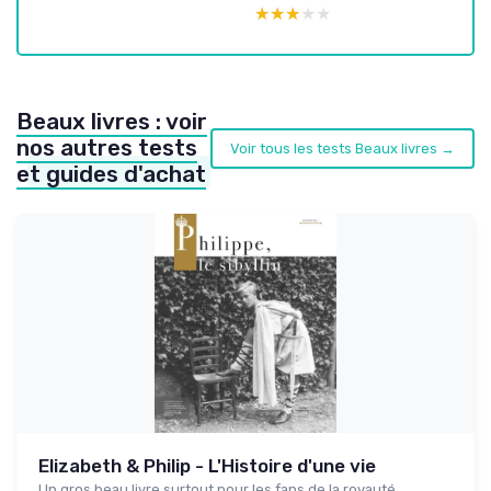
★★★★★
★★★★★
Beaux livres : voir
nos autres tests
Voir tous les tests Beaux livres →
et guides d'achat
Elizabeth & Philip - L'Histoire d'une vie
Un gros beau livre surtout pour les fans de la royauté