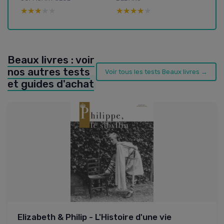
★★★★★
★★★★★
★★★★★
★★★★★
Beaux livres : voir
nos autres tests
Voir tous les tests Beaux livres →
et guides d'achat
Elizabeth & Philip - L'Histoire d'une vie